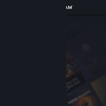
Увійти
Крамниця
Спільнота
Інформація
Підтримка
Змінити мову
Завантажити мобільний застосунок Steam
Переглянути повну версію