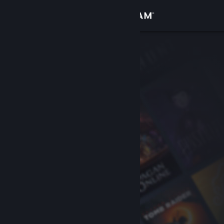
Увійти
Крамниця
Спільнота
Інформація
Підтримка
Змінити мову
Завантажити мобільний застосунок Steam
Переглянути повну версію