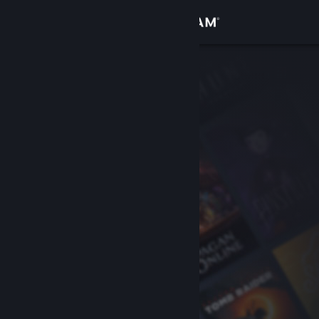
Увійти
Крамниця
Спільнота
Інформація
Підтримка
Змінити мову
Завантажити мобільний застосунок Steam
Переглянути повну версію