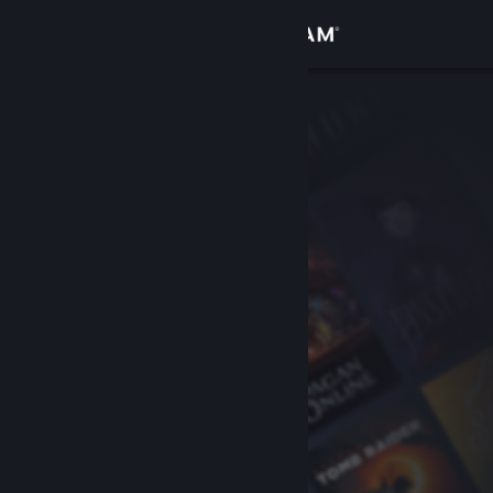
Увійти
Крамниця
Спільнота
Інформація
Підтримка
Змінити мову
Завантажити мобільний застосунок Steam
Переглянути повну версію