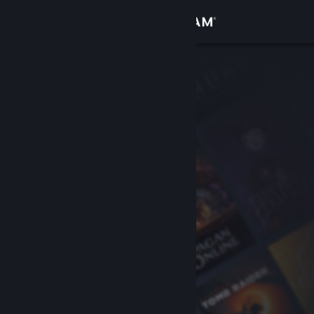
Увійти
Крамниця
Спільнота
Інформація
Підтримка
Змінити мову
Завантажити мобільний застосунок Steam
Переглянути повну версію