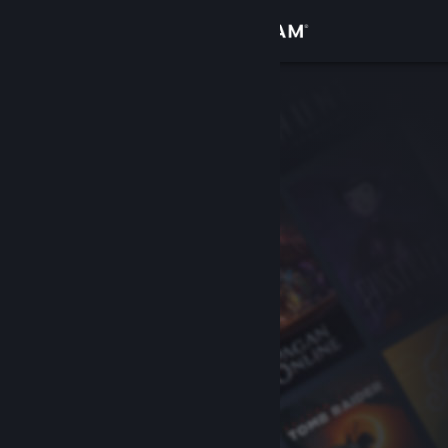
Увійти
Крамниця
Спільнота
Інформація
Підтримка
Змінити мову
Завантажити мобільний застосунок Steam
Переглянути повну версію