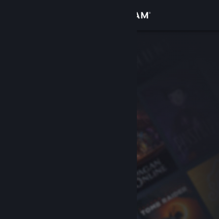
Увійти
Крамниця
Спільнота
Інформація
Підтримка
Змінити мову
Завантажити мобільний застосунок Steam
Переглянути повну версію