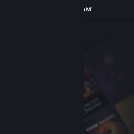
Увійти
Крамниця
Спільнота
Інформація
Підтримка
Змінити мову
Завантажити мобільний застосунок Steam
Переглянути повну версію