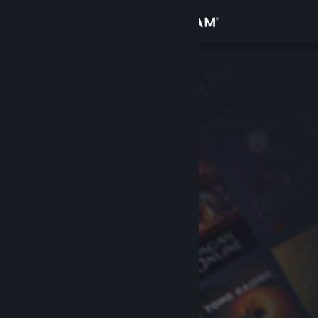
Увійти
Крамниця
Спільнота
Інформація
Підтримка
Змінити мову
Завантажити мобільний застосунок Steam
Переглянути повну версію