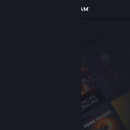
Увійти
Крамниця
Спільнота
Інформація
Підтримка
Змінити мову
Завантажити мобільний застосунок Steam
Переглянути повну версію