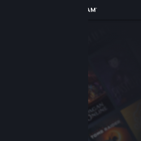
Увійти
Крамниця
Спільнота
Інформація
Підтримка
Змінити мову
Завантажити мобільний застосунок Steam
Переглянути повну версію