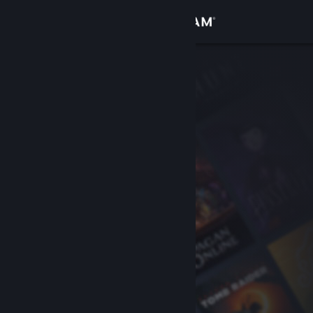
Увійти
Крамниця
Спільнота
Інформація
Підтримка
Змінити мову
Завантажити мобільний застосунок Steam
Переглянути повну версію