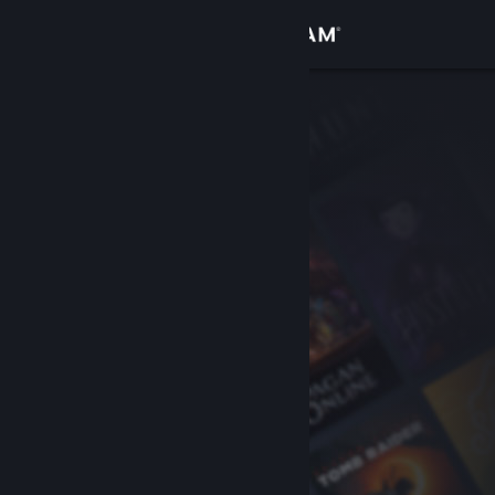
Увійти
Крамниця
Спільнота
Інформація
Підтримка
Змінити мову
Завантажити мобільний застосунок Steam
Переглянути повну версію