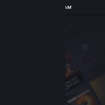
Увійти
Крамниця
Спільнота
Інформація
Підтримка
Змінити мову
Завантажити мобільний застосунок Steam
Переглянути повну версію