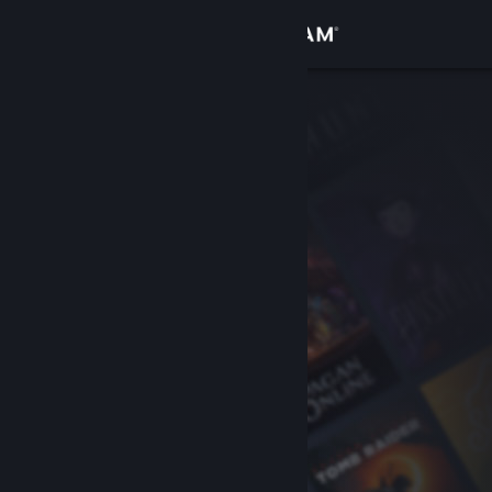
Увійти
Крамниця
Спільнота
Інформація
Підтримка
Змінити мову
Завантажити мобільний застосунок Steam
Переглянути повну версію