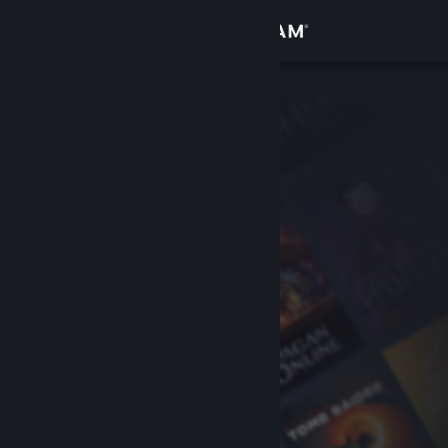
Увійти
Крамниця
Спільнота
Інформація
Підтримка
Змінити мову
Завантажити мобільний застосунок Steam
Переглянути повну версію