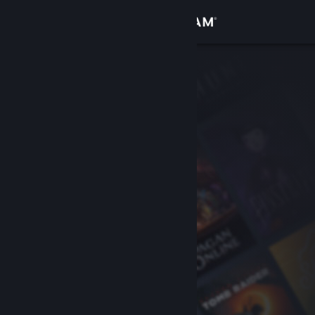
Увійти
Крамниця
Спільнота
Інформація
Підтримка
Змінити мову
Завантажити мобільний застосунок Steam
Переглянути повну версію