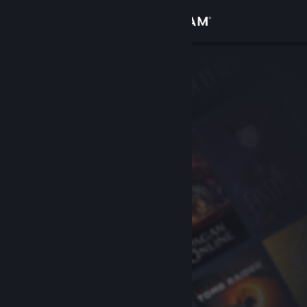
Увійти
Крамниця
Спільнота
Інформація
Підтримка
Змінити мову
Завантажити мобільний застосунок Steam
Переглянути повну версію