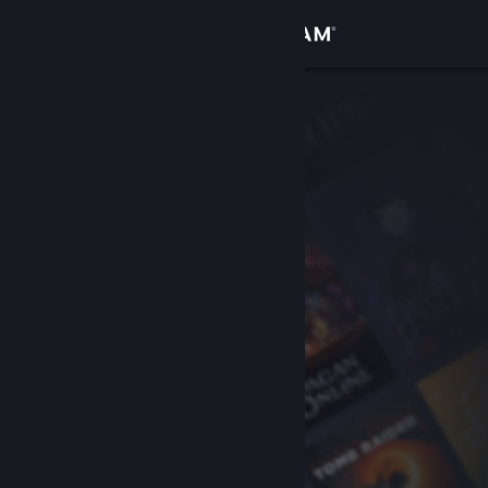
Увійти
Крамниця
Спільнота
Інформація
Підтримка
Змінити мову
Завантажити мобільний застосунок Steam
Переглянути повну версію