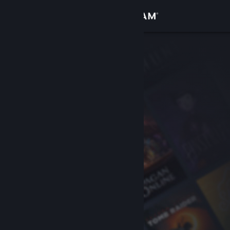
Увійти
Крамниця
Спільнота
Інформація
Підтримка
Змінити мову
Завантажити мобільний застосунок Steam
Переглянути повну версію