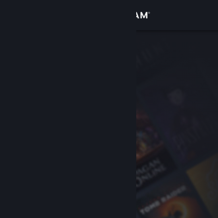
Увійти
Крамниця
Спільнота
Інформація
Підтримка
Змінити мову
Завантажити мобільний застосунок Steam
Переглянути повну версію