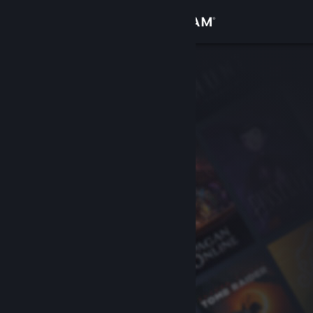
Увійти
Крамниця
Спільнота
Інформація
Підтримка
Змінити мову
Завантажити мобільний застосунок Steam
Переглянути повну версію