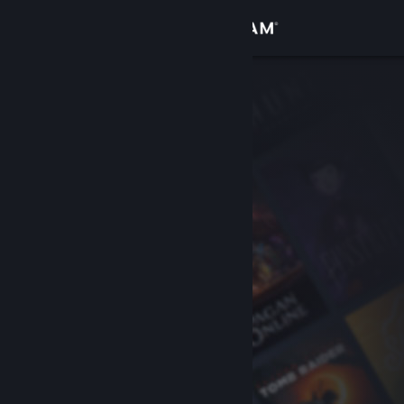
Увійти
Крамниця
Спільнота
Інформація
Підтримка
Змінити мову
Завантажити мобільний застосунок Steam
Переглянути повну версію