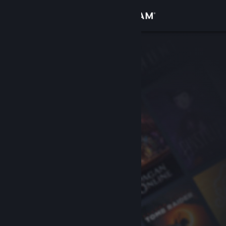
Увійти
Крамниця
Спільнота
Інформація
Підтримка
Змінити мову
Завантажити мобільний застосунок Steam
Переглянути повну версію