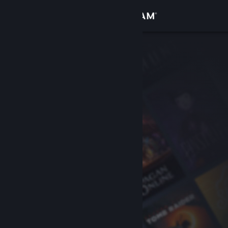
Увійти
Крамниця
Спільнота
Інформація
Підтримка
Змінити мову
Завантажити мобільний застосунок Steam
Переглянути повну версію