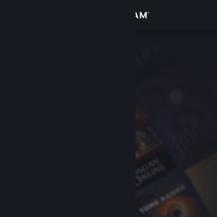
Увійти
Крамниця
Спільнота
Інформація
Підтримка
Змінити мову
Завантажити мобільний застосунок Steam
Переглянути повну версію