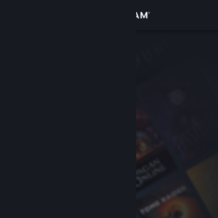
Увійти
Крамниця
Спільнота
Інформація
Підтримка
Змінити мову
Завантажити мобільний застосунок Steam
Переглянути повну версію