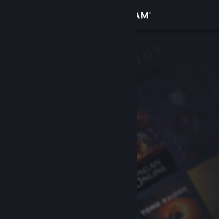
Увійти
Крамниця
Спільнота
Інформація
Підтримка
Змінити мову
Завантажити мобільний застосунок Steam
Переглянути повну версію