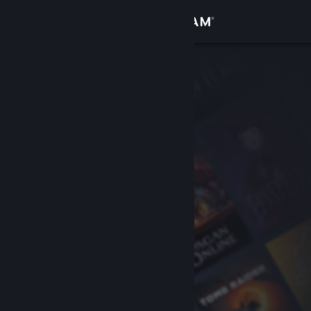
Увійти
Крамниця
Спільнота
Інформація
Підтримка
Змінити мову
Завантажити мобільний застосунок Steam
Переглянути повну версію