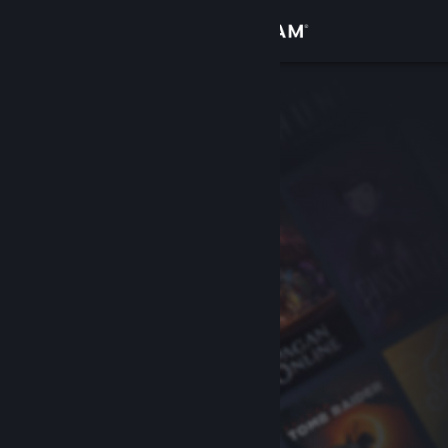
Увійти
Крамниця
Спільнота
Інформація
Підтримка
Змінити мову
Завантажити мобільний застосунок Steam
Переглянути повну версію