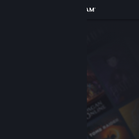
Увійти
Крамниця
Спільнота
Інформація
Підтримка
Змінити мову
Завантажити мобільний застосунок Steam
Переглянути повну версію