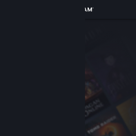
Увійти
Крамниця
Спільнота
Інформація
Підтримка
Змінити мову
Завантажити мобільний застосунок Steam
Переглянути повну версію