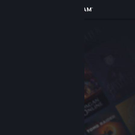
Увійти
Крамниця
Спільнота
Інформація
Підтримка
Змінити мову
Завантажити мобільний застосунок Steam
Переглянути повну версію