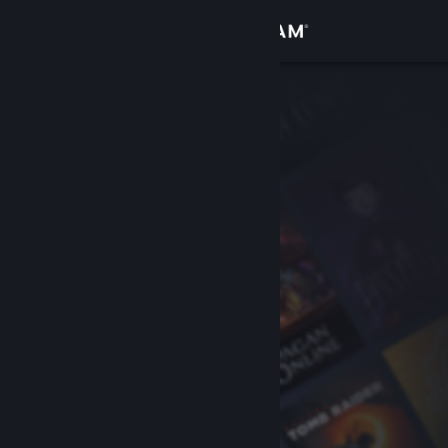
Увійти
Крамниця
Спільнота
Інформація
Підтримка
Змінити мову
Завантажити мобільний застосунок Steam
Переглянути повну версію