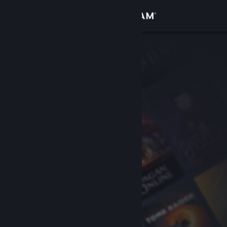
Увійти
Крамниця
Спільнота
Інформація
Підтримка
Змінити мову
Завантажити мобільний застосунок Steam
Переглянути повну версію