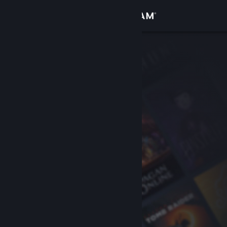
Увійти
Крамниця
Спільнота
Інформація
Підтримка
Змінити мову
Завантажити мобільний застосунок Steam
Переглянути повну версію