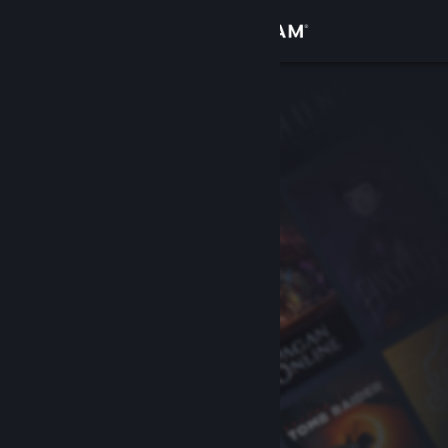
Увійти
Крамниця
Спільнота
Інформація
Підтримка
Змінити мову
Завантажити мобільний застосунок Steam
Переглянути повну версію