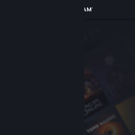
Увійти
Крамниця
Спільнота
Інформація
Підтримка
Змінити мову
Завантажити мобільний застосунок Steam
Переглянути повну версію