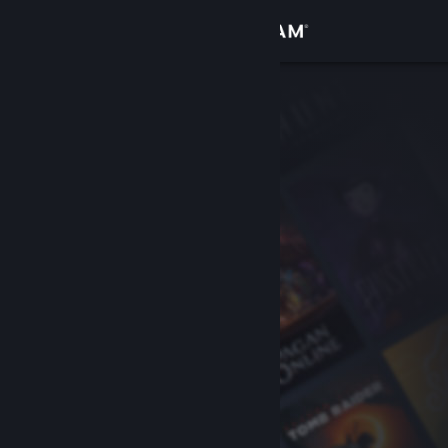
Увійти
Крамниця
Спільнота
Інформація
Підтримка
Змінити мову
Завантажити мобільний застосунок Steam
Переглянути повну версію