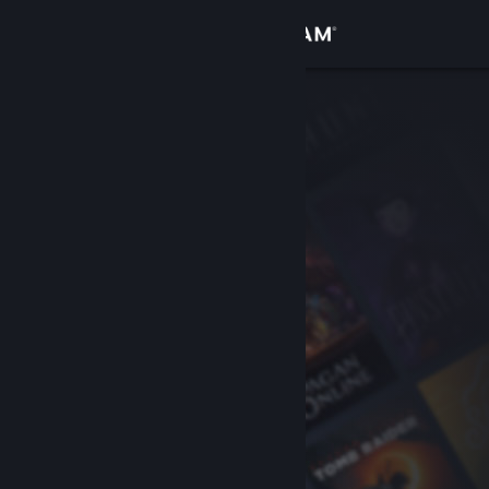
Увійти
Крамниця
Спільнота
Інформація
Підтримка
Змінити мову
Завантажити мобільний застосунок Steam
Переглянути повну версію