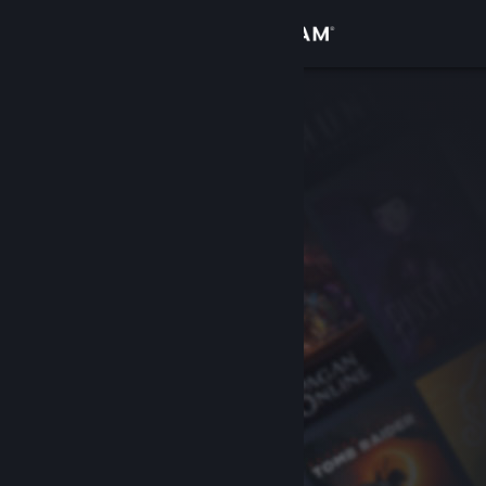
Увійти
Крамниця
Спільнота
Інформація
Підтримка
Змінити мову
Завантажити мобільний застосунок Steam
Переглянути повну версію