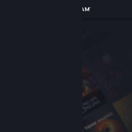
Увійти
Крамниця
Спільнота
Інформація
Підтримка
Змінити мову
Завантажити мобільний застосунок Steam
Переглянути повну версію