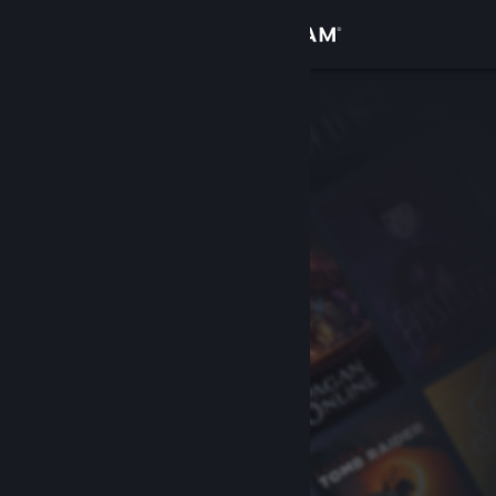
Увійти
Крамниця
Спільнота
Інформація
Підтримка
Змінити мову
Завантажити мобільний застосунок Steam
Переглянути повну версію