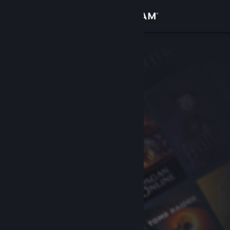
Увійти
Крамниця
Спільнота
Інформація
Підтримка
Змінити мову
Завантажити мобільний застосунок Steam
Переглянути повну версію