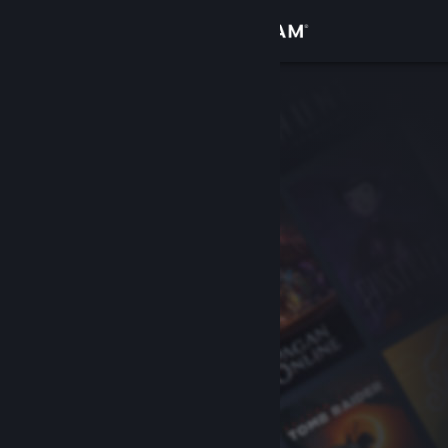
Увійти
Крамниця
Спільнота
Інформація
Підтримка
Змінити мову
Завантажити мобільний застосунок Steam
Переглянути повну версію