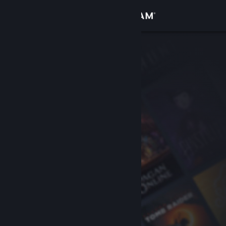
Увійти
Крамниця
Спільнота
Інформація
Підтримка
Змінити мову
Завантажити мобільний застосунок Steam
Переглянути повну версію