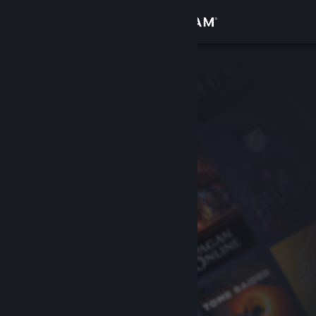
Увійти
Крамниця
Спільнота
Інформація
Підтримка
Змінити мову
Завантажити мобільний застосунок Steam
Переглянути повну версію