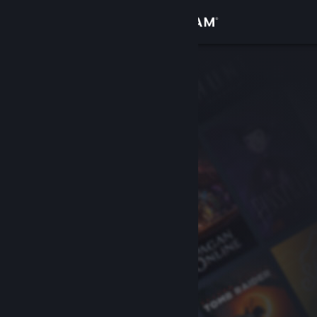
Увійти
Крамниця
Спільнота
Інформація
Підтримка
Змінити мову
Завантажити мобільний застосунок Steam
Переглянути повну версію