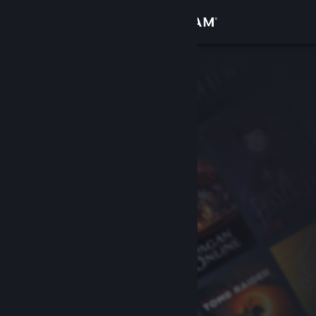
Увійти
Крамниця
Спільнота
Інформація
Підтримка
Змінити мову
Завантажити мобільний застосунок Steam
Переглянути повну версію