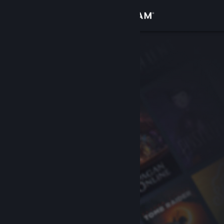
Увійти
Крамниця
Спільнота
Інформація
Підтримка
Змінити мову
Завантажити мобільний застосунок Steam
Переглянути повну версію